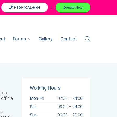
1-866-4CAL-HHH
Donate Now
ent
Forms
Gallery
Contact
Working Hours
olore
Mon-Fri
07:00 – 24:00
officia
Sat
09:00 – 24:00
is
Sun
09:00 – 20:00