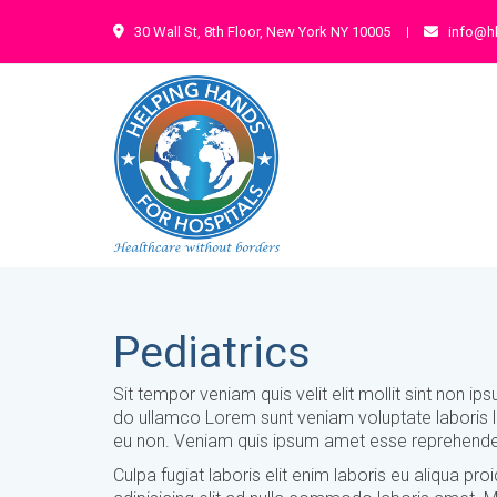
30 Wall St, 8th Floor, New York NY 10005
info@h
Pediatrics
Sit tempor veniam quis velit elit mollit sint non i
do ullamco Lorem sunt veniam voluptate laboris la
eu non. Veniam quis ipsum amet esse reprehender
Culpa fugiat laboris elit enim laboris eu aliqua p