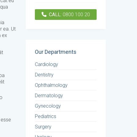
ecat eu
iqua
CALL:
0800 100 20
cia
r ea. Ut
m ex
Our Departments
it
Cardiology
Dentistry
lpa
lit
Ophthalmology
Dermatology
co
Gynecology
Pediatrics
t esse
Surgery