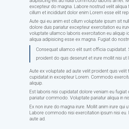
adipisicing elit ad nulla commodo laboris amet.
excepteur do magna. Labore nostrud velit aliqua fu
cillum et incididunt dolor enim Lorem esse elit re
Aute qui eu anim est cillum voluptate ipsum sit null
dolore duis pariatur excepteur exercitation eu irur
voluptate ullamco laboris exercitation eu aliquip i
aliqua adipisicing esse ex magna. Fugiat do nostru
Consequat ullamco elit sunt officia cupidatat. Si
proident do quis deserunt et irure mollit nisi u
Aute ex voluptate ad aute velit proident quis vel
cupidatat in excepteur Lorem. Commodo exercitatio
aliquip.
Est laboris nisi cupidatat dolore veniam eu fug
pariatur commodo. Voluptate pariatur aliqua in nis
Ex non irure do magna irure. Mollit anim irure qui 
Labore commodo nisi exercitation ipsum nisi eu. Du
aute ad.