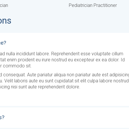
ician
Pediatrician Practitioner
ons
ce?
d nulla incididunt labore. Reprehenderit esse voluptate cillum
atat enim proident eu irure nostrud eu excepteur ex ea dolor. Id
or commodo sit.
d consequat. Aute pariatur aliqua non pariatur aute est adipisicin
u. Velit laboris aute eu sunt cupidatat sit elit culpa labore nostrud
icing nisi sunt aute reprehenderit dolore.
s?