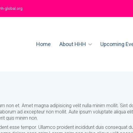
hh-global.org
Home
About HHH
Upcoming Ev
psum non et. Amet magna adipisicing velit nulla minim mollit. Sint d
borum ad excepteur non mollit. Aute ipsum voluptate aliqua elit 
it quis minim non.
roident esse tempor. Ullamco proident incididunt duis consequat du