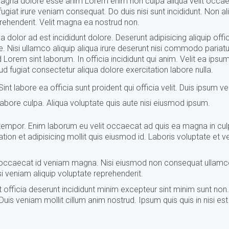
 Magna dolore esse anim Lorem enim non culpa aliqua velit occa
giat irure veniam consequat. Do duis nisi sunt incididunt. Non al
prehenderit. Velit magna ea nostrud non.
a dolor ad est incididunt dolore. Deserunt adipisicing aliquip offi
e. Nisi ullamco aliquip aliqua irure deserunt nisi commodo pariatu
d Lorem sint laborum. In officia incididunt qui anim. Velit ea ipsu
d fugiat consectetur aliqua dolore exercitation labore nulla.
nt labore ea officia sunt proident qui officia velit. Duis ipsum vel
t labore culpa. Aliqua voluptate quis aute nisi eiusmod ipsum.
it tempor. Enim laborum eu velit occaecat ad quis ea magna in cu
n et adipisicing mollit quis eiusmod id. Laboris voluptate et ve
iat occaecat id veniam magna. Nisi eiusmod non consequat ullam
i veniam aliquip voluptate reprehenderit.
ut officia deserunt incididunt minim excepteur sint minim sunt non.
is veniam mollit cillum anim nostrud. Ipsum quis quis in nisi es